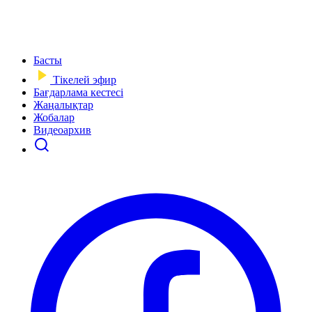
Басты
Тікелей эфир
Бағдарлама кестесі
Жаңалықтар
Жобалар
Видеоархив