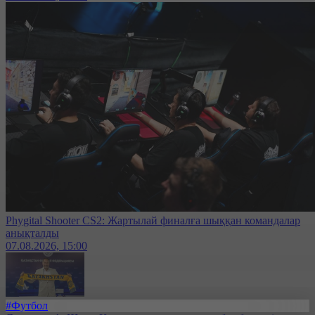
Phygital Shooter CS2: Жартылай финалға шыққан командалар
анықталды
07.08.2026, 15:00
#Футбол