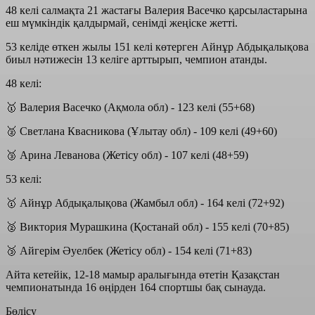
48 келі салмақта 21 жастағы Валерия Васечко қарсыластарына
еш мүмкіндік қалдырмай, сенімді жеңіске жетті.
53 келіде өткен жылы 151 келі көтерген Айнұр Абдықалықова
биыл нәтижесін 13 келіге арттырып, чемпион атанды.
48 келі:
🥇 Валерия Васечко (Ақмола обл) - 123 келі (55+68)
🥈 Светлана Квасникова (Ұлытау обл) - 109 келі (49+60)
🥉 Арина Леванова (Жетісу обл) - 107 келі (48+59)
53 келі:
🥇 Айнұр Абдықалықова (Жамбыл обл) - 164 келі (72+92)
🥈 Виктория Мурашкина (Қостанай обл) - 155 келі (70+85)
🥉 Айгерім Әуелбек (Жетісу обл) - 154 келі (71+83)
Айта кетейік, 12-18 мамыр аралығында өтетін Қазақстан
чемпионатында 16 өңірден 164 спортшы бақ сынауда.
Бөлісу