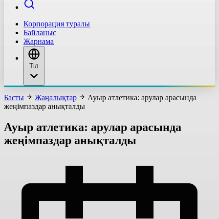
Корпорация туралы
Байланыс
Жарнама
Тіл
Басты
Жаңалықтар
Ауыр атлетика: арулар арасында
жеңімпаздар анықталды
Ауыр атлетика: арулар арасында
жеңімпаздар анықталды