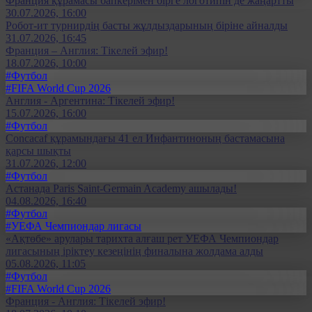
Франция құрамасы бапкерімен бірге логотипін де жаңартты
30.07.2026, 16:00
Робот-ит турнирдің басты жұлдыздарының біріне айналды
31.07.2026, 16:45
Франция – Англия: Тікелей эфир!
18.07.2026, 10:00
#Футбол
#FIFA World Cup 2026
Англия - Аргентина: Тікелей эфир!
15.07.2026, 16:00
#Футбол
Concacaf құрамындағы 41 ел Инфантиноның бастамасына
қарсы шықты
31.07.2026, 12:00
#Футбол
Астанада Paris Saint-Germain Academy ашылады!
04.08.2026, 16:40
#Футбол
#УЕФА Чемпиондар лигасы
«Ақтөбе» арулары тарихта алғаш рет УЕФА Чемпиондар
лигасының іріктеу кезеңінің финалына жолдама алды
05.08.2026, 11:05
#Футбол
#FIFA World Cup 2026
Франция - Англия: Тікелей эфир!