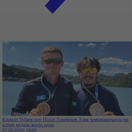
Кирилл Тубаев пен Полат Төребеков Азия чемпионатында екі
алтын медаль жеңіп алды
07.08.2026, 18:00