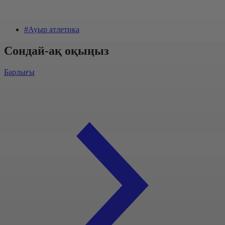
#Ауыр атлетика
Сондай-ақ оқыңыз
Барлығы