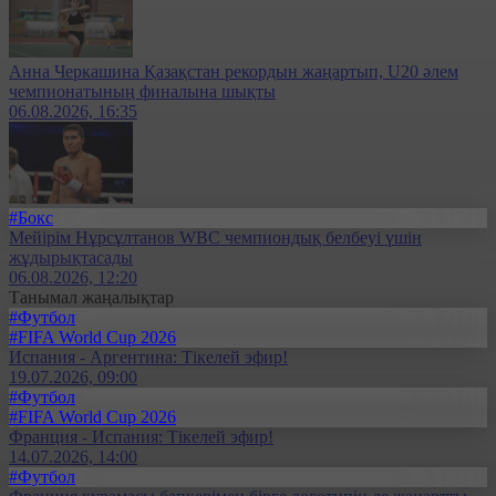
Анна Черкашина Қазақстан рекордын жаңартып, U20 әлем
чемпионатының финалына шықты
06.08.2026, 16:35
#Бокс
Мейірім Нұрсұлтанов WBC чемпиондық белбеуі үшін
жұдырықтасады
06.08.2026, 12:20
Танымал жаңалықтар
#Футбол
#FIFA World Cup 2026
Испания - Аргентина: Тікелей эфир!
19.07.2026, 09:00
#Футбол
#FIFA World Cup 2026
Франция - Испания: Тікелей эфир!
14.07.2026, 14:00
#Футбол