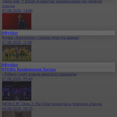
Джон ван ’т Шкип Қазақстан құрамасының бас бапкері
атанды
07.08.2026, 14:00
#Футбол
Родри «Барселона» сапына ауысуға жақын
07.08.2026, 11:00
#Футбол
#УЕФА Конференция Лигасы
«Тобыл» сырт алаңда жеңіліске ұшырады
07.08.2026, 09:40
MOBA PC Dota 2: PlayTime командасы чемпион атанды
06.08.2026, 16:35