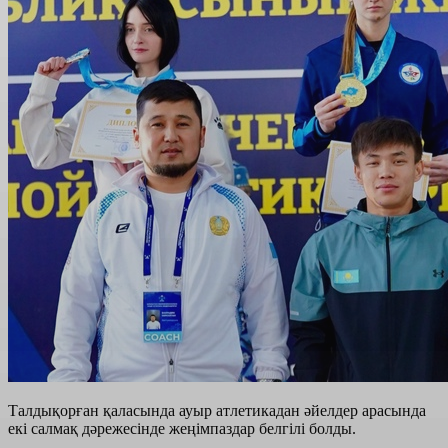
Талдықорған қаласында ауыр атлетикадан әйелдер арасында
екі салмақ дәрежесінде жеңімпаздар белгілі болды.