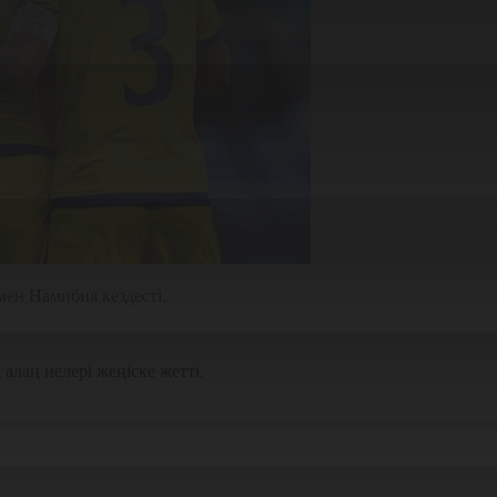
мен Намибия кездесті.
лаң иелері жеңіске жетті.