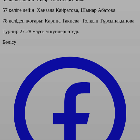
57 келіге дейін: Ханзада Қайратова, Шынар Абатова
78 келіден жоғары: Карина Такиева, Толқын Тұрсынақынова
Турнир 27-28 маусым күндері өтеді.
Бөлісу