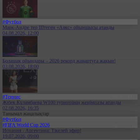
#Футбол
Марк-Андре тер Штеген «Аякс» ойыншысы атанды
04.08.2026, 12:00
Болашақ ойындары – 2026 рекорд жаңартуға жақын!
03.08.2026, 18:00
#Теннис
Жібек Құламбаева W100 турнирінің жеңімпазы атанды
02.08.2026, 16:35
Танымал жаңалықтар
#Футбол
#FIFA World Cup 2026
Испания - Аргентина: Тікелей эфир!
19.07.2026, 09:00