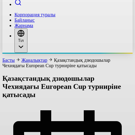
Корпорация туралы
Байланыс
Жарнама
Тіл
Басты
Жаңалықтар
Қазақстандық дзюдошылар
Чехиядағы European Cup турниріне қатысады
Қазақстандық дзюдошылар
Чехиядағы European Cup турниріне
қатысады