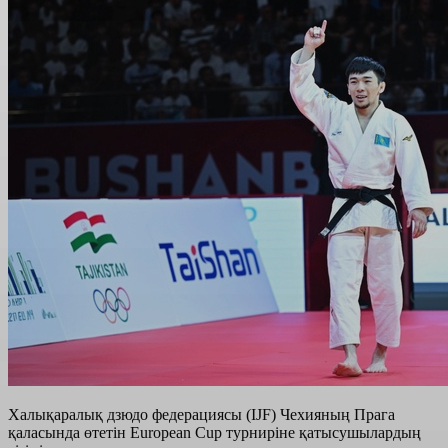
Халықаралық дзюдо федерациясы (IJF) Чехияның Прага
қаласында өтетін European Cup турниріне қатысушылардың