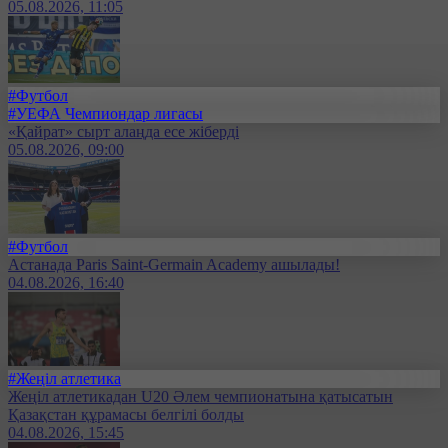
05.08.2026, 11:05
#Футбол
#УЕФА Чемпиондар лигасы
«Қайрат» сырт алаңда есе жіберді
05.08.2026, 09:00
#Футбол
Астанада Paris Saint-Germain Academy ашылады!
04.08.2026, 16:40
#Жеңіл атлетика
Жеңіл атлетикадан U20 Әлем чемпионатына қатысатын
Қазақстан құрамасы белгілі болды
04.08.2026, 15:45