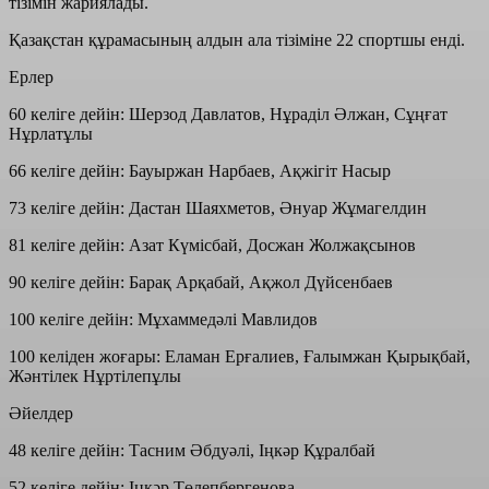
тізімін жариялады.
Қазақстан құрамасының алдын ала тізіміне 22 спортшы енді.
Ерлер
60 келіге дейін: Шерзод Давлатов, Нұраділ Әлжан, Сұңғат
Нұрлатұлы
66 келіге дейін: Бауыржан Нарбаев, Ақжігіт Насыр
73 келіге дейін: Дастан Шаяхметов, Әнуар Жұмагелдин
81 келіге дейін: Азат Күмісбай, Досжан Жолжақсынов
90 келіге дейін: Барақ Арқабай, Ақжол Дүйсенбаев
100 келіге дейін: Мұхаммедәлі Мавлидов
100 келіден жоғары: Еламан Ерғалиев, Ғалымжан Қырықбай,
Жәнтілек Нұртілепұлы
Әйелдер
48 келіге дейін: Тасним Әбдуәлі, Іңкәр Құралбай
52 келіге дейін: Іңкәр Төлепбергенова