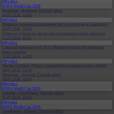
#Футбол
#FIFA World Cup 2026
Франция - Испания: Тікелей эфир!
14.07.2026, 14:00
#Футбол
Франция құрамасы бапкерімен бірге логотипін де жаңартты
30.07.2026, 16:00
Робот-ит турнирдің басты жұлдыздарының біріне айналды
31.07.2026, 16:45
#Футбол
Concacaf құрамындағы 41 ел Инфантиноның бастамасына
қарсы шықты
31.07.2026, 12:00
#Футбол
Дастан Сәтбаев «Челси» сапындағы алғашқы голын соқты!
28.07.2026, 16:50
Франция – Англия: Тікелей эфир!
18.07.2026, 10:00
#Футбол
#FIFA World Cup 2026
Англия - Аргентина: Тікелей эфир!
15.07.2026, 16:00
#Футбол
#FIFA World Cup 2026
Аргентина - Египет: Тікелей эфир!