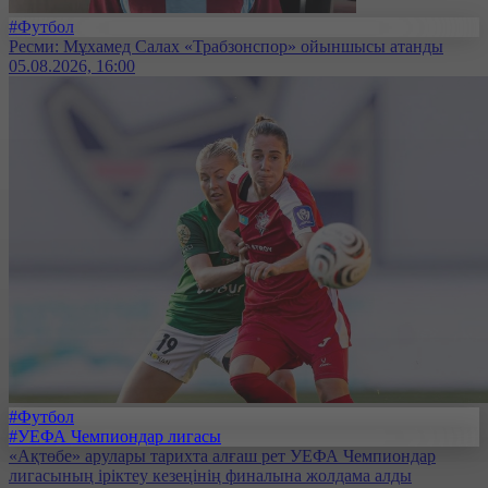
#Футбол
Ресми: Мұхамед Салах «Трабзонспор» ойыншысы атанды
05.08.2026, 16:00
#Футбол
#УЕФА Чемпиондар лигасы
«Ақтөбе» арулары тарихта алғаш рет УЕФА Чемпиондар
лигасының іріктеу кезеңінің финалына жолдама алды