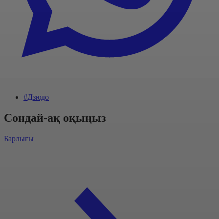
#Дзюдо
Сондай-ақ оқыңыз
Барлығы