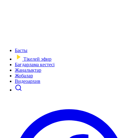
Басты
Тікелей эфир
Бағдарлама кестесі
Жаңалықтар
Жобалар
Видеоархив