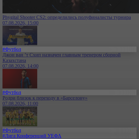
Phygital Shooter CS2: определились полуфиналисты турнира
07.08.2026, 15:00
#Футбол
Джон ван ’т Схип назначен главным тренером сборной
Казахстана
07.08.2026, 14:00
#Футбол
Родри близок к переходу в «Барселону»
07.08.2026, 11:00
#Футбол
#Лига Конференций УЕФА