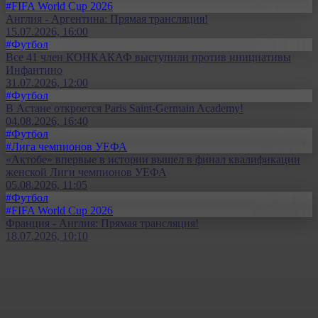
#FIFA World Cup 2026
Англия - Аргентина: Прямая трансляция!
15.07.2026, 16:00
#Футбол
Все 41 член КОНКАКАФ выступили против инициативы
Инфантино
31.07.2026, 12:00
#Футбол
В Астане откроется Paris Saint-Germain Academy!
04.08.2026, 16:40
#Футбол
#Лига чемпионов УЕФА
«Актобе» впервые в истории вышел в финал квалификации
женской Лиги чемпионов УЕФА
05.08.2026, 11:05
#Футбол
#FIFA World Cup 2026
Франция - Англия: Прямая трансляция!
18.07.2026, 10:10