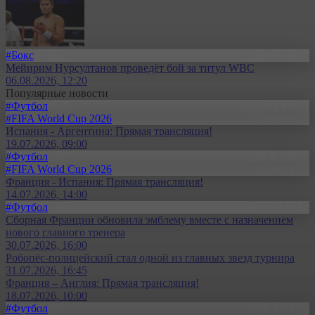
#Бокс
Мейирим Нурсултанов проведёт бой за титул WBC
06.08.2026, 12:20
Популярные новости
#Футбол
#FIFA World Cup 2026
Испания - Аргентина: Прямая трансляция!
19.07.2026, 09:00
#Футбол
#FIFA World Cup 2026
Франция - Испания: Прямая трансляция!
14.07.2026, 14:00
#Футбол
Сборная Франции обновила эмблему вместе с назначением
нового главного тренера
30.07.2026, 16:00
Робопёс-полицейский стал одной из главных звезд турнира
31.07.2026, 16:45
Франция – Англия: Прямая трансляция!
18.07.2026, 10:00
#Футбол