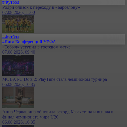
#Футбол
Родри близок к переходу в «Барселону»
07.08.2026, 11:00
#Футбол
#Лига Конференций УЕФА
«Тобыл» уступил в гостевом матче
07.08.2026, 09:40
MOBA PC Dota 2: PlayTime стала чемпионом турнира
06.08.2026, 16:35
Анна Черкашина обновила рекорд Казахстана и вышла в
финал чемпионата мира U20
06.08.2026, 16:35