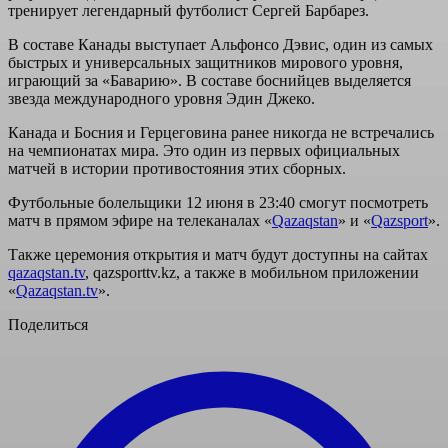
тренирует легендарный футболист Сергей Барбарез.
В составе Канады выступает Альфонсо Дэвис, один из самых
быстрых и универсальных защитников мирового уровня,
играющий за «Баварию». В составе боснийцев выделяется
звезда международного уровня Эдин Джеко.
Канада и Босния и Герцеговина ранее никогда не встречались
на чемпионатах мира. Это один из первых официальных
матчей в истории противостояния этих сборных.
Футбольные болельщики 12 июня в 23:40 смогут посмотреть
матч в прямом эфире на телеканалах
«
Qazaqstan
» и «
Qazsport
».
Также церемония открытия и матч будут доступны на сайтах
qazaqstan.tv
, qazsporttv.kz, а также в мобильном приложении
«
Qazaqstan.tv
».
Поделиться