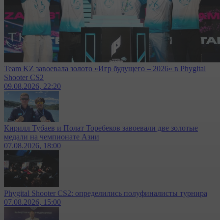
Team KZ завоевала золото «Игр будущего – 2026» в Phygital
Shooter CS2
09.08.2026, 22:20
Кирилл Тубаев и Полат Торебеков завоевали две золотые
медали на чемпионате Азии
07.08.2026, 18:00
Phygital Shooter CS2: определились полуфиналисты турнира
07.08.2026, 15:00