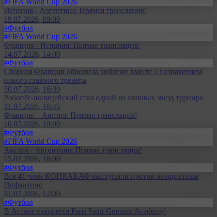
#FIFA World Cup 2026
Испания - Аргентина: Прямая трансляция!
19.07.2026, 09:00
#Футбол
#FIFA World Cup 2026
Франция - Испания: Прямая трансляция!
14.07.2026, 14:00
#Футбол
Сборная Франции обновила эмблему вместе с назначением
нового главного тренера
30.07.2026, 16:00
Робопёс-полицейский стал одной из главных звезд турнира
31.07.2026, 16:45
Франция – Англия: Прямая трансляция!
18.07.2026, 10:00
#Футбол
#FIFA World Cup 2026
Англия - Аргентина: Прямая трансляция!
15.07.2026, 16:00
#Футбол
Все 41 член КОНКАКАФ выступили против инициативы
Инфантино
31.07.2026, 12:00
#Футбол
В Астане откроется Paris Saint-Germain Academy!