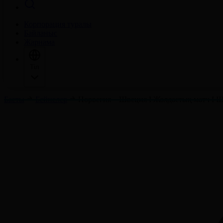
Корпорация туралы
Байланыс
Жарнама
Тіл
Басты
Бейнелер
Норвегия – Швеция І Жолдастық матч І 