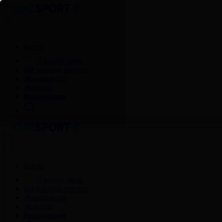
Басты
Тікелей эфир
Бағдарлама кестесі
Жаңалықтар
Жобалар
Видеоархив
Басты
Тікелей эфир
Бағдарлама кестесі
Жаңалықтар
Жобалар
Видеоархив