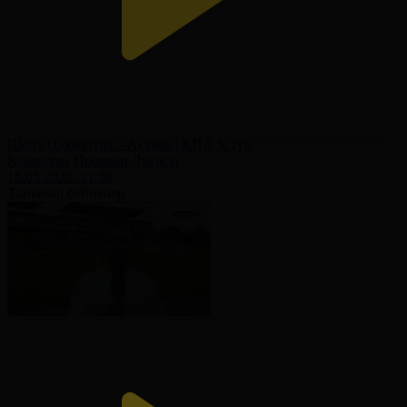
Шолу | Оқжетпес - Астана | ҚПЛ X тур
Қазақстан Премьер-Лигасы
16.05.2026, 21:30
Танымал бейнелер