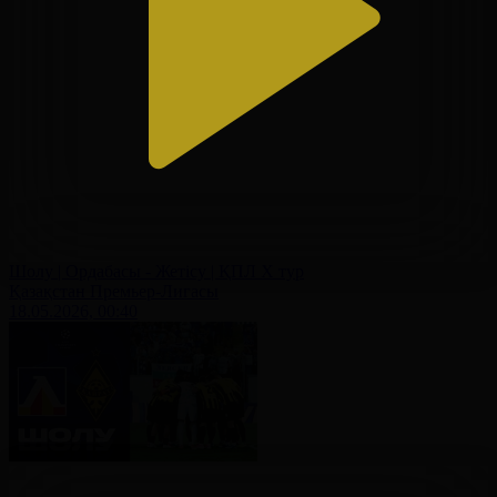
Шолу | Ордабасы - Жетісу | ҚПЛ X тур
Қазақстан Премьер-Лигасы
18.05.2026, 00:40