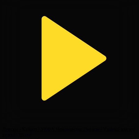
Левски - Қайрат | УЕФА Чемпиондар Лигасы | Үшінші іріктеу
кезеңі | Шолу