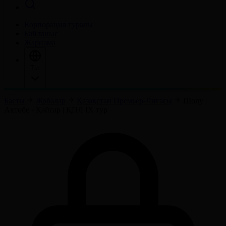
Корпорация туралы
Байланыс
Жарнама
Тіл
Басты
Жобалар
Қазақстан Премьер-Лигасы
Шолу |
Ақтөбе - Қайсар | ҚПЛ IX тур