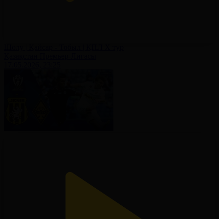
Шолу | Қайсар - Тобыл | ҚПЛ X тур
Қазақстан Премьер-Лигасы
17.05.2026, 23:25