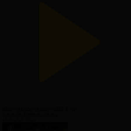
Шолу | Ақтөбе - Атырау | ҚПЛ X тур
Қазақстан Премьер-Лигасы
18.05.2026, 00:32