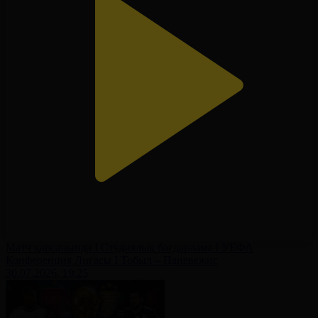
Матч қарсаңында І Студиялық бағдарлама І УЕФА
Конференция Лигасы І Тобыл – Паневежис
30.07.2026, 19:25