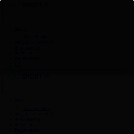
Басты
Тікелей эфир
Бағдарлама кестесі
Жаңалықтар
Жобалар
Видеоархив
Басты
Тікелей эфир
Бағдарлама кестесі
Жаңалықтар
Жобалар
Видеоархив