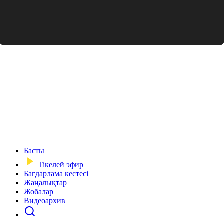
Басты
Тікелей эфир
Бағдарлама кестесі
Жаңалықтар
Жобалар
Видеоархив