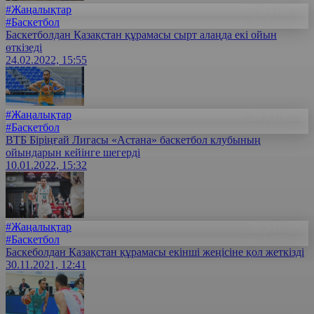
#Жаңалықтар
#Баскетбол
Баскетболдан Қазақстан құрамасы сырт алаңда екі ойын
өткізеді
24.02.2022, 15:55
#Жаңалықтар
#Баскетбол
ВТБ Біріңғай Лигасы «Астана» баскетбол клубының
ойындарын кейінге шегерді
10.01.2022, 15:32
#Жаңалықтар
#Баскетбол
Баскеболдан Қазақстан құрамасы екінші жеңісіне қол жеткізді
30.11.2021, 12:41