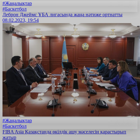
#Жаңалықтар
#Баскетбол
Леброн Джеймс ҰБА лигасында жаңа нәтиже ортнатты
08.02.2023, 19:54
#Жаңалықтар
#Баскетбол
FIBA Asia Қазақстанда өкілдік ашу мәселесін қарастырып
жатыр