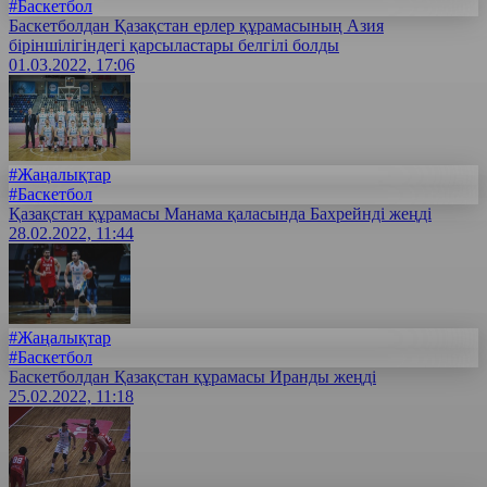
#Баскетбол
Баскетболдан Қазақстан ерлер құрамасының Азия
біріншілігіндегі қарсыластары белгілі болды
01.03.2022, 17:06
#Жаңалықтар
#Баскетбол
Қазақстан құрамасы Манама қаласында Бахрейнді жеңді
28.02.2022, 11:44
#Жаңалықтар
#Баскетбол
Баскетболдан Қазақстан құрамасы Иранды жеңді
25.02.2022, 11:18