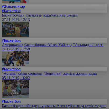
#Жаңалықтар
#Баскетбол
Баскетболдан Қазақстан құрамасының жеңісі
27.11.2021, 12:13
#Баскетбол
Америкалық баскетболшы Айзея Уайтхед "Астанадан" кетті
11.12.2019, 17:58
#Баскетбол
"Астана" ойын соңында "Зениттен" жеңісті жұлып алды
05.11.2019, 10:02
#Баскетбол
Баскетболдан әйелдер құрамасы Азия кубогында күміс медаль