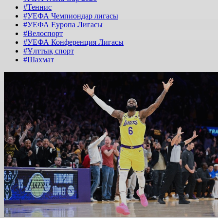
#Теннис
#УЕФА Чемпиондар лигасы
#УЕФА Еуропа Лигасы
#Велоспорт
#УЕФА Конференция Лигасы
#Ұлттық спорт
#Шахмат