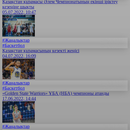
Қазақстан құрамасы Әлем Чемпионатының екінші іріктеу
кезеңіне шықты
05.07.2022, 10:47
#Жаңалықтар
#Баскетбол
Қазақстан құрамасының кезекті жеңісі
04.07.2022, 16:09
#Жаңалықтар
#Баскетбол
«Golden State Warriors» ҰБА (НБА) чемпионы атанды
17.06.2022, 14:44
#Жаңалықтар