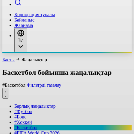
Корпорация туралы
Байланыс
Жарнама
Тіл
Басты
Жаңалықтар
Баскетбол бойынша жаңалықтар
#Баскетбол
Фильтрді тазалау
Барлық жаңалықтар
#Футбол
#Бокс
#Хоккей
#Баскетбол
#FIFA World Cup 2026