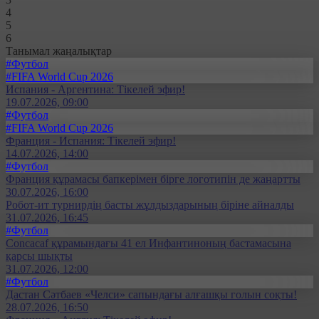
4
5
6
Танымал жаңалықтар
#Футбол
#FIFA World Cup 2026
Испания - Аргентина: Тікелей эфир!
19.07.2026, 09:00
#Футбол
#FIFA World Cup 2026
Франция - Испания: Тікелей эфир!
14.07.2026, 14:00
#Футбол
Франция құрамасы бапкерімен бірге логотипін де жаңартты
30.07.2026, 16:00
Робот-ит турнирдің басты жұлдыздарының біріне айналды
31.07.2026, 16:45
#Футбол
Concacaf құрамындағы 41 ел Инфантиноның бастамасына
қарсы шықты
31.07.2026, 12:00
#Футбол
Дастан Сәтбаев «Челси» сапындағы алғашқы голын соқты!
28.07.2026, 16:50