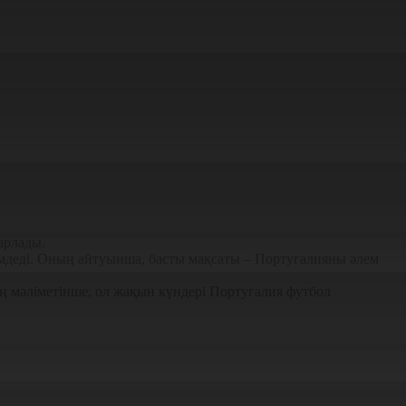
арлады.
імдеді. Оның айтуынша, басты мақсаты – Португалияны әлем
ың мәліметінше, ол жақын күндері Португалия футбол