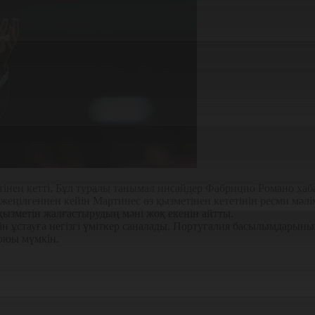
інен кетті. Бұл туралы танымал инсайдер Фабрицио Романо хаб
еңілгеннен кейін Мартинес өз қызметінен кететінін ресми мәл
қызметін жалғастырудың мәні жоқ екенін айтты.
ін ұстауға негізгі үміткер саналады. Португалия басылымдарын
оюы мүмкін.