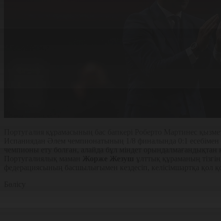
Португалия құрамасының бас бапкері Роберто Мартинес қызмет
Испаниядан Әлем чемпионатының 1/8 финалында 0:1 есебімен ж
чемпионы ету болған, алайда бұл міндет орындалмағандықтан 
Португалиялық маман
Жорже Жезуш
ұлттық құраманың тізгін
федерациясының басшылығымен кездесіп, келісімшартқа қол қ
Бөлісу