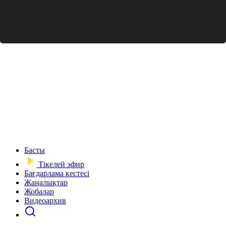
Басты
Тікелей эфир
Бағдарлама кестесі
Жаңалықтар
Жобалар
Видеоархив