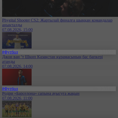
Phygital Shooter CS2: Жартылай финалға шыққан командалар
анықталды
07.08.2026, 15:00
#Футбол
Джон ван ’т Шкип Қазақстан құрамасының бас бапкері
атанды
07.08.2026, 14:00
#Футбол
Родри «Барселона» сапына ауысуға жақын
07.08.2026, 11:00