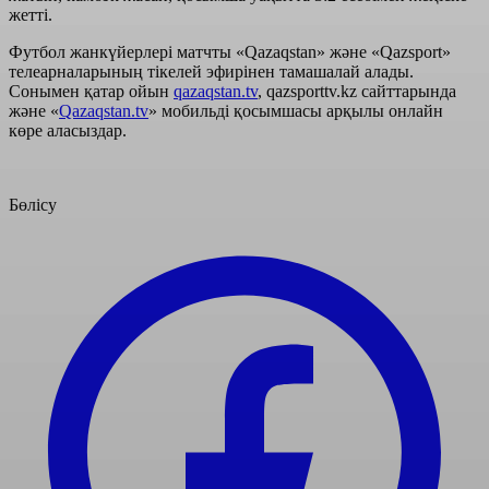
жетті.
Футбол жанкүйерлері матчты «Qazaqstan» және «Qazsport»
телеарналарының тікелей эфирінен тамашалай алады.
Сонымен қатар ойын
qazaqstan.tv
, qazsporttv.kz сайттарында
және «
Qazaqstan.tv
» мобильді қосымшасы арқылы онлайн
көре аласыздар.
Бөлісу