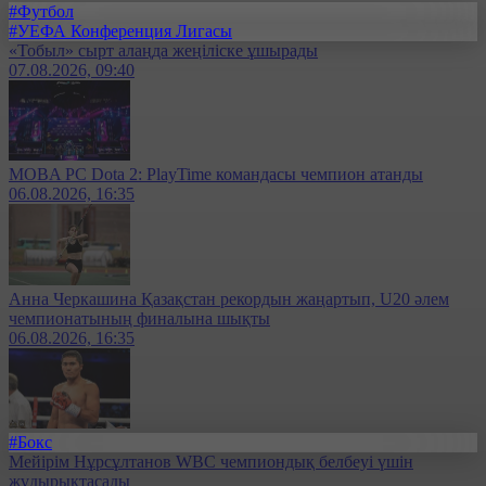
#Футбол
#УЕФА Конференция Лигасы
«Тобыл» сырт алаңда жеңіліске ұшырады
07.08.2026, 09:40
MOBA PC Dota 2: PlayTime командасы чемпион атанды
06.08.2026, 16:35
Анна Черкашина Қазақстан рекордын жаңартып, U20 әлем
чемпионатының финалына шықты
06.08.2026, 16:35
#Бокс
Мейірім Нұрсұлтанов WBC чемпиондық белбеуі үшін
жұдырықтасады