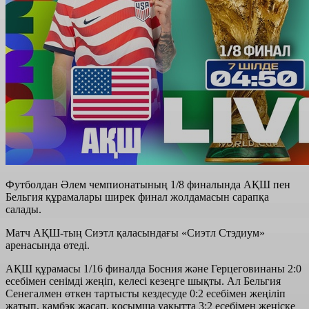
Футболдан Әлем чемпионатының 1/8 финалында АҚШ пен
Бельгия құрамалары ширек финал жолдамасын сарапқа
салады.
Матч АҚШ-тың Сиэтл қаласындағы «Сиэтл Стэдиум»
аренасында өтеді.
АҚШ құрамасы 1/16 финалда Босния және Герцеговинаны 2:0
есебімен сенімді жеңіп, келесі кезеңге шықты. Ал Бельгия
Сенегалмен өткен тартысты кездесуде 0:2 есебімен жеңіліп
жатып, камбэк жасап, қосымша уақытта 3:2 есебімен жеңіске