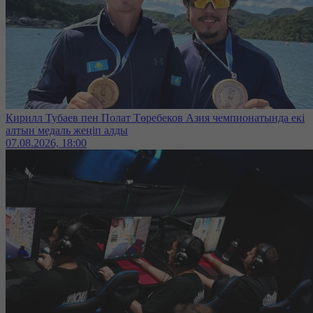
Кирилл Тубаев пен Полат Төребеков Азия чемпионатында екі
алтын медаль жеңіп алды
07.08.2026, 18:00