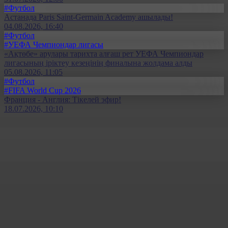
#Футбол
Астанада Paris Saint-Germain Academy ашылады!
04.08.2026, 16:40
#Футбол
#УЕФА Чемпиондар лигасы
«Ақтөбе» арулары тарихта алғаш рет УЕФА Чемпиондар
лигасының іріктеу кезеңінің финалына жолдама алды
05.08.2026, 11:05
#Футбол
#FIFA World Cup 2026
Франция - Англия: Тікелей эфир!
18.07.2026, 10:10