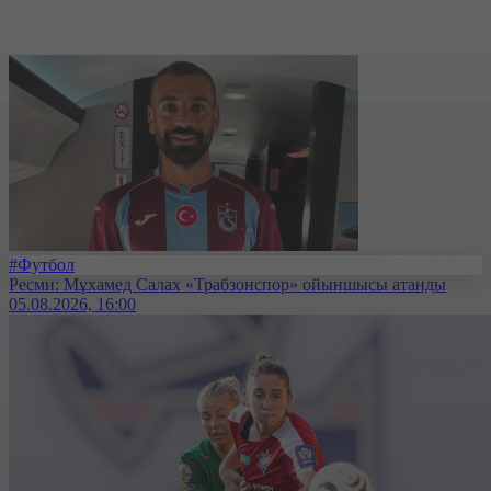
#Футбол
Ресми: Мұхамед Салах «Трабзонспор» ойыншысы атанды
05.08.2026, 16:00