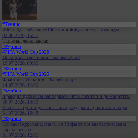
#Теннис
Жібек Құламбаева W100 турнирінің жеңімпазы атанды
02.08.2026, 16:35
Танымал жаңалықтар
#Футбол
#FIFA World Cup 2026
Испания - Аргентина: Тікелей эфир!
19.07.2026, 09:00
#Футбол
#FIFA World Cup 2026
Франция - Испания: Тікелей эфир!
14.07.2026, 14:00
#Футбол
Франция құрамасы бапкерімен бірге логотипін де жаңартты
30.07.2026, 16:00
Робот-ит турнирдің басты жұлдыздарының біріне айналды
31.07.2026, 16:45
#Футбол
Concacaf құрамындағы 41 ел Инфантиноның бастамасына
қарсы шықты
31.07.2026, 12:00