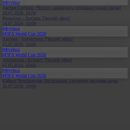
#Футбол
Дастан Сәтбаев «Челси» сапындағы алғашқы голын соқты!
28.07.2026, 16:50
Франция – Англия: Тікелей эфир!
18.07.2026, 10:00
#Футбол
#FIFA World Cup 2026
Англия - Аргентина: Тікелей эфир!
15.07.2026, 16:00
#Футбол
#FIFA World Cup 2026
Аргентина - Египет: Тікелей эфир!
07.07.2026, 16:00
#Футбол
#FIFA World Cup 2026
Қайрат Чемпиондар Лигасының 3-кезеңіне жолдама алды
30.07.2026, 10:00