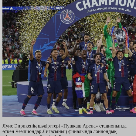
Луис Энрикенің шәкірттері «Пушкаш Арена» стадионында
өткен Чемпиондар Лигасының финалында лондондық