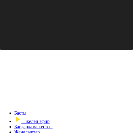
Басты
Тікелей эфир
Бағдарлама кестесі
Жаңалықтар