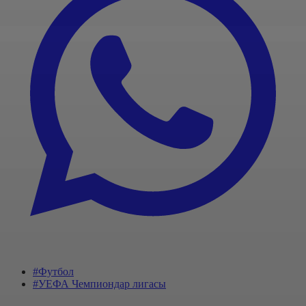
#Футбол
#УЕФА Чемпиондар лигасы