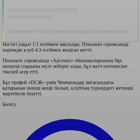
Публикация от UEFA Champions League (@championsleague)
Негізгі уақыт 1:1 есебімен аяқталды. Пенальти сериясында
париждік клуб 4:3 есебімен жеңіске жетті.
Пенальти сериясында «Арсенал» ойыншыларының бірі
шешуші соққыны мүлт жіберіп алды, бұл матч нәтижесіне
тікелей әсер етті.
Бұл трофей «ПСЖ» үшін Чемпиондар лигасындағы
қатарынан екінші жеңіс болып, клубтың турнирдегі
жетекші
мәртебесін бекітті.
Бөлісу