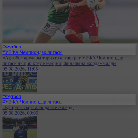
#Футбол
#УЕФА Чемпиондар лигасы
«Ақтөбе» арулары тарихта алғаш рет УЕФА Чемпиондар
лигасының іріктеу кезеңінің финалына жолдама алды
05.08.2026, 11:05
#Футбол
#УЕФА Чемпиондар лигасы
«Қайрат» сырт алаңда есе жіберді
05.08.2026, 09:00