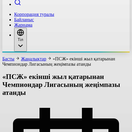
Корпорация туралы
Байланыс
Жарнама
Тіл
Басты
Жаңалықтар
«ПСЖ» екінші жыл қатарынан
Чемпиондар Лигасының жеңімпазы атанды
«ПСЖ» екінші жыл қатарынан
Чемпиондар Лигасының жеңімпазы
атанды