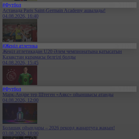
#Футбол
Астанада Paris Saint-Germain Academy ашылады!
04.08.2026, 16:40
#Жеңіл атлетика
Жеңіл атлетикадан U20 Әлем чемпионатына қатысатын
Қазақстан құрамасы белгілі болды
04.08.2026, 15:45
#Футбол
Марк-Андре тер Штеген «Аякс» ойыншысы атанды
04.08.2026, 12:00
Болашақ ойындары – 2026 рекорд жаңартуға жақын!
03.08.2026, 18:00