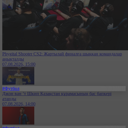
Phygital Shooter CS2: Жартылай финалға шыққан командалар
анықталды
07.08.2026, 15:00
#Футбол
Джон ван ’т Шкип Қазақстан құрамасының бас бапкері
атанды
07.08.2026, 14:00