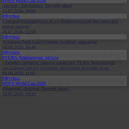
#FIFA World Cup 2026
Англия - Аргентина: Тікелей эфир!
15.07.2026, 16:00
#Футбол
Concacaf құрамындағы 41 ел Инфантиноның бастамасына
қарсы шықты
31.07.2026, 12:00
#Футбол
Астанада Paris Saint-Germain Academy ашылады!
04.08.2026, 16:40
#Футбол
#УЕФА Чемпиондар лигасы
«Ақтөбе» арулары тарихта алғаш рет УЕФА Чемпиондар
лигасының іріктеу кезеңінің финалына жолдама алды
05.08.2026, 11:05
#Футбол
#FIFA World Cup 2026
Франция - Англия: Тікелей эфир!
18.07.2026, 10:10