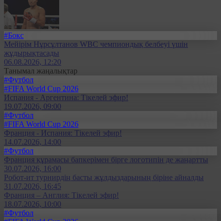
#Бокс
Мейірім Нұрсұлтанов WBC чемпиондық белбеуі үшін
жұдырықтасады
06.08.2026, 12:20
Танымал жаңалықтар
#Футбол
#FIFA World Cup 2026
Испания - Аргентина: Тікелей эфир!
19.07.2026, 09:00
#Футбол
#FIFA World Cup 2026
Франция - Испания: Тікелей эфир!
14.07.2026, 14:00
#Футбол
Франция құрамасы бапкерімен бірге логотипін де жаңартты
30.07.2026, 16:00
Робот-ит турнирдің басты жұлдыздарының біріне айналды
31.07.2026, 16:45
Франция – Англия: Тікелей эфир!
18.07.2026, 10:00
#Футбол