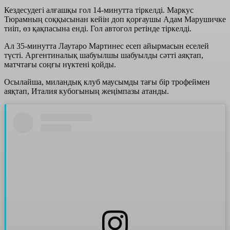
Кездесудегі алғашқы гол 14-минутта тіркелді. Маркус
Тюрамның соққысынан кейін доп қорғаушы Адам Марушичке
тиіп, өз қақпасына енді. Гол автогол ретінде тіркелді.
Ал 35-минутта Лаутаро Мартинес есеп айырмасын еселей
түсті. Аргентиналық шабуылшы шабуылды сәтті аяқтап,
матчтағы соңғы нүктені қойды.
Осылайша, миландық клуб маусымды тағы бір трофеймен
аяқтап, Италия кубогының жеңімпазы атанды.