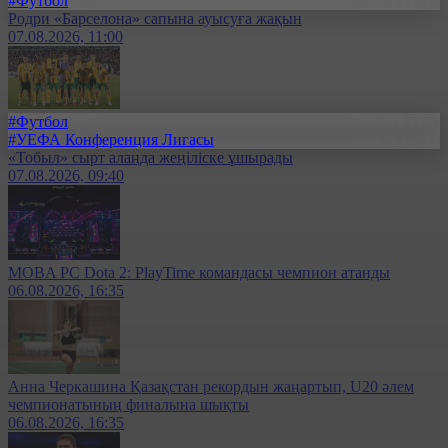
#Футбол
Родри «Барселона» сапына ауысуға жақын
07.08.2026, 11:00
#Футбол
#УЕФА Конференция Лигасы
«Тобыл» сырт алаңда жеңіліске ұшырады
07.08.2026, 09:40
MOBA PC Dota 2: PlayTime командасы чемпион атанды
06.08.2026, 16:35
Анна Черкашина Қазақстан рекордын жаңартып, U20 әлем
чемпионатының финалына шықты
06.08.2026, 16:35