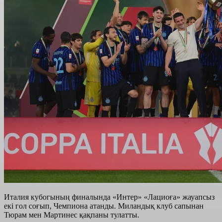
Италия кубогының финалында «Интер» «Лациоға» жауапсыз
екі гол соғып, Чемпиона атанды. Миландық клуб сапынан
Тюрам мен Мартинес қақпаны тулатты.