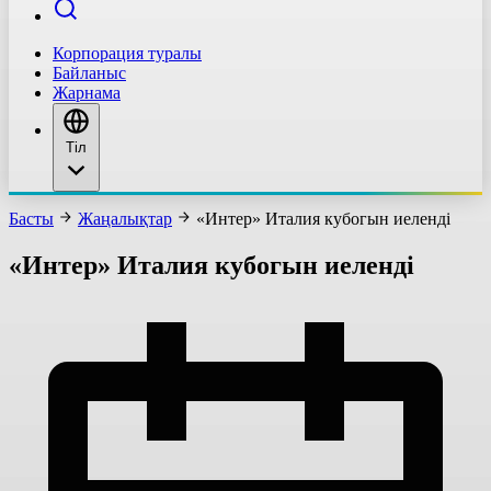
Корпорация туралы
Байланыс
Жарнама
Тіл
Басты
Жаңалықтар
«Интер» Италия кубогын иеленді
«Интер» Италия кубогын иеленді