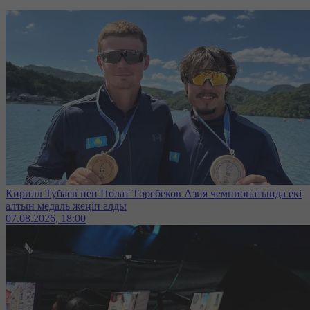
Кирилл Тубаев пен Полат Төребеков Азия чемпионатында екі
алтын медаль жеңіп алды
07.08.2026, 18:00