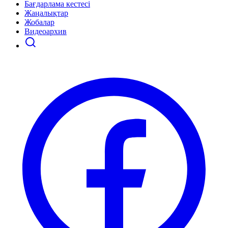
Бағдарлама кестесі
Жаңалықтар
Жобалар
Видеоархив