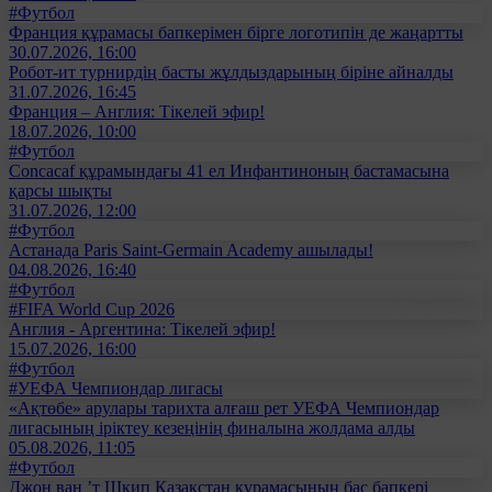
#Футбол
Франция құрамасы бапкерімен бірге логотипін де жаңартты
30.07.2026, 16:00
Робот-ит турнирдің басты жұлдыздарының біріне айналды
31.07.2026, 16:45
Франция – Англия: Тікелей эфир!
18.07.2026, 10:00
#Футбол
Concacaf құрамындағы 41 ел Инфантиноның бастамасына
қарсы шықты
31.07.2026, 12:00
#Футбол
Астанада Paris Saint-Germain Academy ашылады!
04.08.2026, 16:40
#Футбол
#FIFA World Cup 2026
Англия - Аргентина: Тікелей эфир!
15.07.2026, 16:00
#Футбол
#УЕФА Чемпиондар лигасы
«Ақтөбе» арулары тарихта алғаш рет УЕФА Чемпиондар
лигасының іріктеу кезеңінің финалына жолдама алды
05.08.2026, 11:05
#Футбол
Джон ван ’т Шкип Қазақстан құрамасының бас бапкері