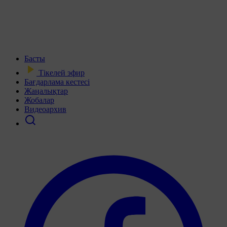
Басты
Тікелей эфир
Бағдарлама кестесі
Жаңалықтар
Жобалар
Видеоархив