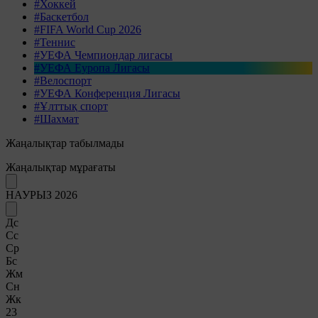
#Хоккей
#Баскетбол
#FIFA World Cup 2026
#Теннис
#УЕФА Чемпиондар лигасы
#УЕФА Еуропа Лигасы
#Велоспорт
#УЕФА Конференция Лигасы
#Ұлттық спорт
#Шахмат
Жаңалықтар табылмады
Жаңалықтар мұрағаты
НАУРЫЗ 2026
Дс
Сс
Ср
Бс
Жм
Сн
Жк
23