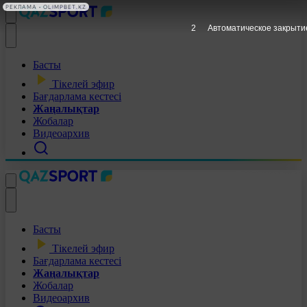
РЕКЛАМА • OLIMPBET.KZ
1
Автоматическое закрыти
Басты
Тікелей эфир
Бағдарлама кестесі
Жаңалықтар
Жобалар
Видеоархив
Басты
Тікелей эфир
Бағдарлама кестесі
Жаңалықтар
Жобалар
Видеоархив