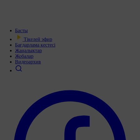
Басты
Тікелей эфир
Бағдарлама кестесі
Жаңалықтар
Жобалар
Видеоархив