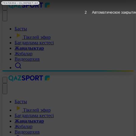
РЕКЛАМА • OLIMPBET.KZ
1
Автоматическое закрыти
Басты
Тікелей эфир
Бағдарлама кестесі
Жаңалықтар
Жобалар
Видеоархив
Басты
Тікелей эфир
Бағдарлама кестесі
Жаңалықтар
Жобалар
Видеоархив