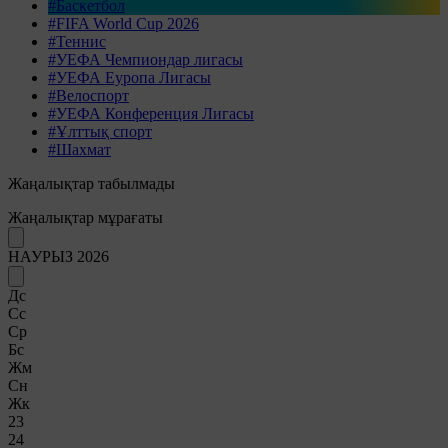
#Баскетбол
#FIFA World Cup 2026
#Теннис
#УЕФА Чемпиондар лигасы
#УЕФА Еуропа Лигасы
#Велоспорт
#УЕФА Конференция Лигасы
#Ұлттық спорт
#Шахмат
Жаңалықтар табылмады
Жаңалықтар мұрағаты
НАУРЫЗ 2026
Дс
Сс
Ср
Бс
Жм
Сн
Жк
23
24