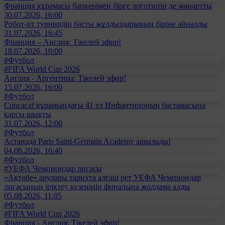
Франция құрамасы бапкерімен бірге логотипін де жаңартты
30.07.2026, 16:00
Робот-ит турнирдің басты жұлдыздарының біріне айналды
31.07.2026, 16:45
Франция – Англия: Тікелей эфир!
18.07.2026, 10:00
#Футбол
#FIFA World Cup 2026
Англия - Аргентина: Тікелей эфир!
15.07.2026, 16:00
#Футбол
Concacaf құрамындағы 41 ел Инфантиноның бастамасына
қарсы шықты
31.07.2026, 12:00
#Футбол
Астанада Paris Saint-Germain Academy ашылады!
04.08.2026, 16:40
#Футбол
#УЕФА Чемпиондар лигасы
«Ақтөбе» арулары тарихта алғаш рет УЕФА Чемпиондар
лигасының іріктеу кезеңінің финалына жолдама алды
05.08.2026, 11:05
#Футбол
#FIFA World Cup 2026
Франция - Англия: Тікелей эфир!