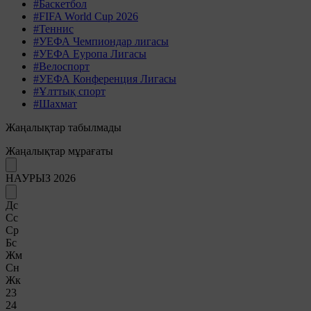
#Баскетбол
#FIFA World Cup 2026
#Теннис
#УЕФА Чемпиондар лигасы
#УЕФА Еуропа Лигасы
#Велоспорт
#УЕФА Конференция Лигасы
#Ұлттық спорт
#Шахмат
Жаңалықтар табылмады
Жаңалықтар мұрағаты
НАУРЫЗ 2026
Дс
Сс
Ср
Бс
Жм
Сн
Жк
23
24