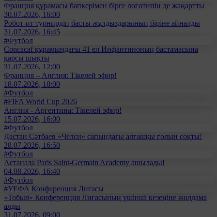
Франция құрамасы бапкерімен бірге логотипін де жаңартты
30.07.2026, 16:00
Робот-ит турнирдің басты жұлдыздарының біріне айналды
31.07.2026, 16:45
#Футбол
Concacaf құрамындағы 41 ел Инфантиноның бастамасына
қарсы шықты
31.07.2026, 12:00
Франция – Англия: Тікелей эфир!
18.07.2026, 10:00
#Футбол
#FIFA World Cup 2026
Англия - Аргентина: Тікелей эфир!
15.07.2026, 16:00
#Футбол
Дастан Сәтбаев «Челси» сапындағы алғашқы голын соқты!
28.07.2026, 16:50
#Футбол
Астанада Paris Saint-Germain Academy ашылады!
04.08.2026, 16:40
#Футбол
#УЕФА Конференция Лигасы
«Тобыл» Конференция Лигасының үшінші кезеңіне жолдама
алды
31.07.2026, 09:00