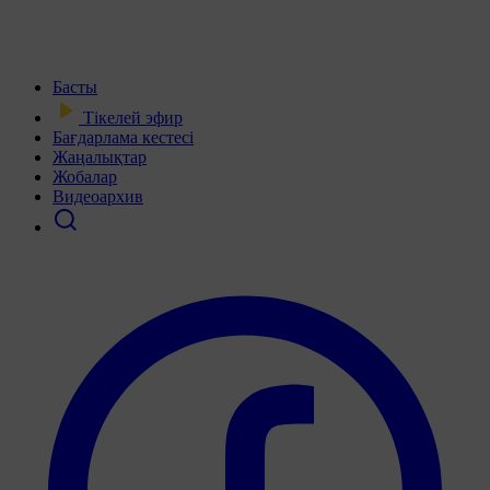
Басты
Тікелей эфир
Бағдарлама кестесі
Жаңалықтар
Жобалар
Видеоархив