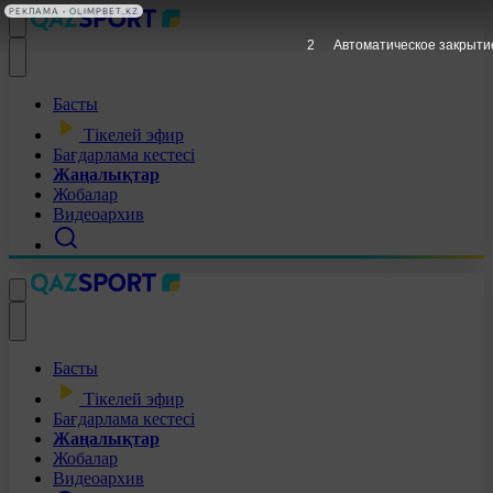
РЕКЛАМА • OLIMPBET.KZ
1
Автоматическое закрыти
Басты
Тікелей эфир
Бағдарлама кестесі
Жаңалықтар
Жобалар
Видеоархив
Басты
Тікелей эфир
Бағдарлама кестесі
Жаңалықтар
Жобалар
Видеоархив