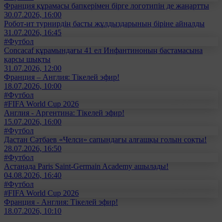
Франция құрамасы бапкерімен бірге логотипін де жаңартты
30.07.2026, 16:00
Робот-ит турнирдің басты жұлдыздарының біріне айналды
31.07.2026, 16:45
#Футбол
Concacaf құрамындағы 41 ел Инфантиноның бастамасына
қарсы шықты
31.07.2026, 12:00
Франция – Англия: Тікелей эфир!
18.07.2026, 10:00
#Футбол
#FIFA World Cup 2026
Англия - Аргентина: Тікелей эфир!
15.07.2026, 16:00
#Футбол
Дастан Сәтбаев «Челси» сапындағы алғашқы голын соқты!
28.07.2026, 16:50
#Футбол
Астанада Paris Saint-Germain Academy ашылады!
04.08.2026, 16:40
#Футбол
#FIFA World Cup 2026
Франция - Англия: Тікелей эфир!
18.07.2026, 10:10