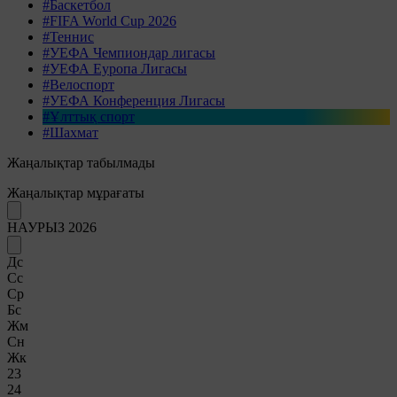
#Баскетбол
#FIFA World Cup 2026
#Теннис
#УЕФА Чемпиондар лигасы
#УЕФА Еуропа Лигасы
#Велоспорт
#УЕФА Конференция Лигасы
#Ұлттық спорт
#Шахмат
Жаңалықтар табылмады
Жаңалықтар мұрағаты
НАУРЫЗ 2026
Дс
Сс
Ср
Бс
Жм
Сн
Жк
23
24