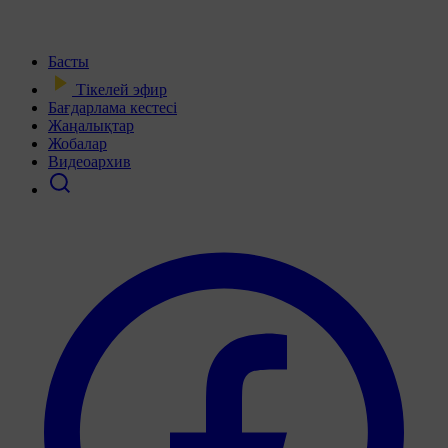
Басты
Тікелей эфир
Бағдарлама кестесі
Жаңалықтар
Жобалар
Видеоархив