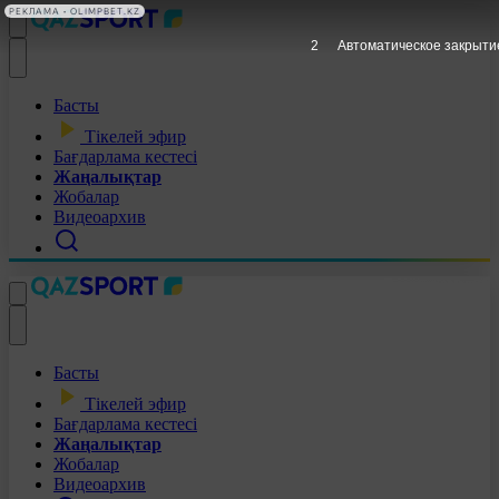
РЕКЛАМА • OLIMPBET.KZ
1
Автоматическое закрыти
Басты
Тікелей эфир
Бағдарлама кестесі
Жаңалықтар
Жобалар
Видеоархив
Басты
Тікелей эфир
Бағдарлама кестесі
Жаңалықтар
Жобалар
Видеоархив