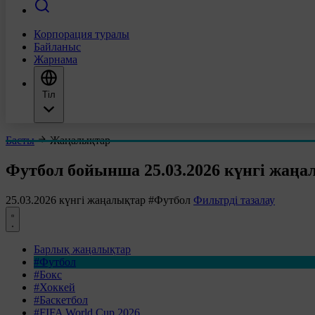
Корпорация туралы
Байланыс
Жарнама
Тіл
Басты
Жаңалықтар
Футбол бойынша 25.03.2026 күнгі жаңа
25.03.2026 күнгі жаңалықтар
#Футбол
Фильтрді тазалау
Барлық жаңалықтар
#Футбол
#Бокс
#Хоккей
#Баскетбол
#FIFA World Cup 2026