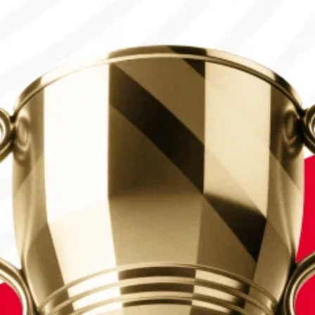
сы шықты
лды