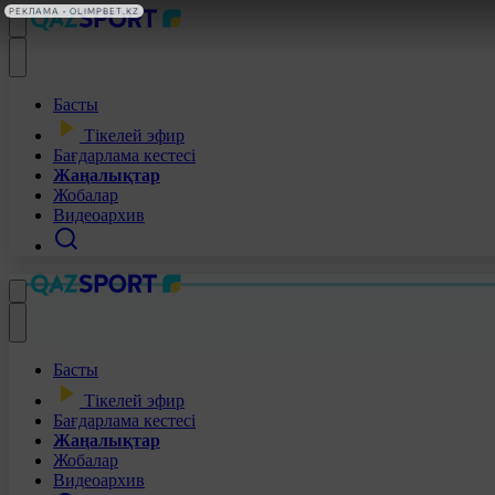
РЕКЛАМА • OLIMPBET.KZ
Басты
Тікелей эфир
Бағдарлама кестесі
Жаңалықтар
Жобалар
Видеоархив
Басты
Тікелей эфир
Бағдарлама кестесі
Жаңалықтар
Жобалар
Видеоархив