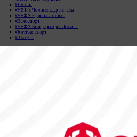
#Теннис
#УЕФА Чемпиондар лигасы
#УЕФА Еуропа Лигасы
#Велоспорт
#УЕФА Конференция Лигасы
#Ұлттық спорт
#Шахмат
Жаңалықтар табылмады
Жаңалықтар мұрағаты
НАУРЫЗ 2026
Дс
Сс
Ср
Бс
Жм
Сн
Жк
23
24
25