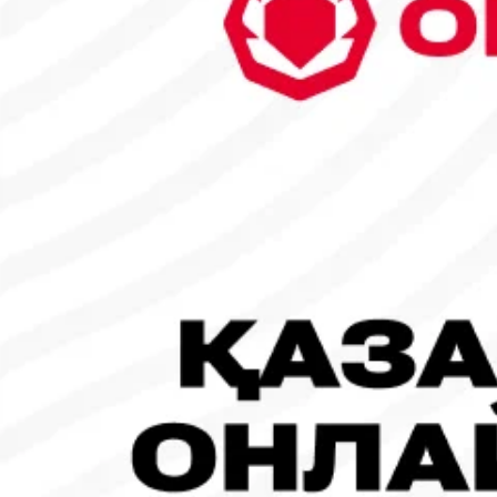
26
27
28
1
2
3
4
5
6
7
8
9
10
11
12
13
14
15
16
17
18
19
20
21
22
23
24
25
26
27
28
29
30
31
1
2
3
4
5
Танымал жаңалықтар
#Футбол
#FIFA World Cup 2026
Испания - Аргентина: Тікелей эфир!
19.07.2026, 09:00
#Футбол
#FIFA World Cup 2026
Франция - Испания: Тікелей эфир!
14.07.2026, 14:00
#Футбол
Франция құрамасы бапкерімен бірге логотипін де жаңартты