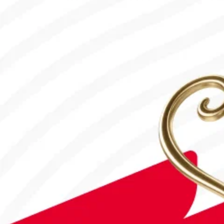
30.07.2026, 16:00
Робот-ит турнирдің басты жұлдыздарының біріне айналды
31.07.2026, 16:45
#Футбол
Concacaf құрамындағы 41 ел Инфантиноның бастамасына қар
31.07.2026, 12:00
Франция – Англия: Тікелей эфир!
18.07.2026, 10:00
#Футбол
Дастан Сәтбаев «Челси» сапындағы алғашқы голын соқты!
28.07.2026, 16:50
#Футбол
#FIFA World Cup 2026
Англия - Аргентина: Тікелей эфир!
15.07.2026, 16:00
#Футбол
Астанада Paris Saint-Germain Academy ашылады!
04.08.2026, 16:40
#Футбол
#УЕФА Конференция Лигасы
«Тобыл» Конференция Лигасының үшінші кезеңіне жолдама а
31.07.2026, 09:00