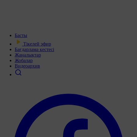
Басты
Тікелей эфир
Бағдарлама кестесі
Жаңалықтар
Жобалар
Видеоархив