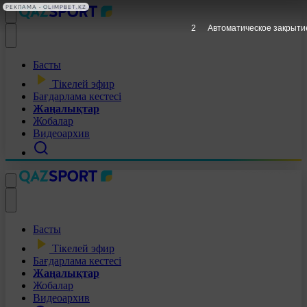
РЕКЛАМА • OLIMPBET.KZ
1
Автоматическое закрыти
Басты
Тікелей эфир
Бағдарлама кестесі
Жаңалықтар
Жобалар
Видеоархив
Басты
Тікелей эфир
Бағдарлама кестесі
Жаңалықтар
Жобалар
Видеоархив