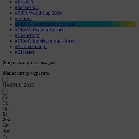
#Хоккей
#Баскетбол
#FIFA World Cup 2026
#Теннис
#УЕФА Чемпиондар лигасы
#УЕФА Еуропа Лигасы
#Велоспорт
#УЕФА Конференция Лигасы
#Ұлттық спорт
#Шахмат
Жаңалықтар табылмады
Жаңалықтар мұрағаты
НАУРЫЗ 2026
Дс
Сс
Ср
Бс
Жм
Сн
Жк
23