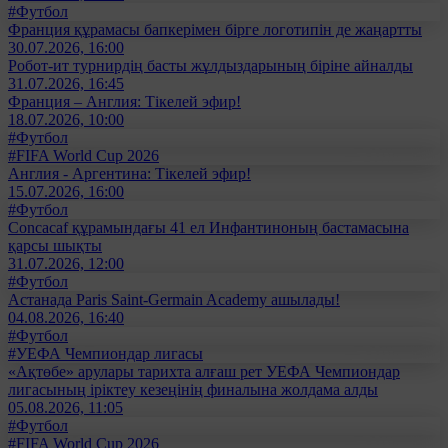
#Футбол
Франция құрамасы бапкерімен бірге логотипін де жаңартты
30.07.2026, 16:00
Робот-ит турнирдің басты жұлдыздарының біріне айналды
31.07.2026, 16:45
Франция – Англия: Тікелей эфир!
18.07.2026, 10:00
#Футбол
#FIFA World Cup 2026
Англия - Аргентина: Тікелей эфир!
15.07.2026, 16:00
#Футбол
Concacaf құрамындағы 41 ел Инфантиноның бастамасына
қарсы шықты
31.07.2026, 12:00
#Футбол
Астанада Paris Saint-Germain Academy ашылады!
04.08.2026, 16:40
#Футбол
#УЕФА Чемпиондар лигасы
«Ақтөбе» арулары тарихта алғаш рет УЕФА Чемпиондар
лигасының іріктеу кезеңінің финалына жолдама алды
05.08.2026, 11:05
#Футбол
#FIFA World Cup 2026