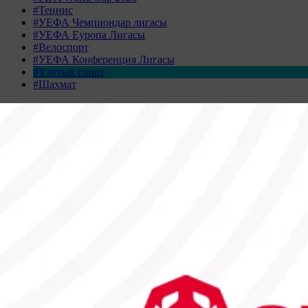
#Теннис
#УЕФА Чемпиондар лигасы
#УЕФА Еуропа Лигасы
#Велоспорт
#УЕФА Конференция Лигасы
#Ұлттық спорт
#Шахмат
Жаңалықтар табылмады
Жаңалықтар мұрағаты
НАУРЫЗ 2026
Дс
Сс
Ср
Бс
Жм
Сн
Жк
23
24
25