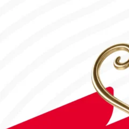
30.07.2026, 16:00
Робот-ит турнирдің басты жұлдыздарының біріне айналды
31.07.2026, 16:45
#Футбол
Concacaf құрамындағы 41 ел Инфантиноның бастамасына қар
31.07.2026, 12:00
Франция – Англия: Тікелей эфир!
18.07.2026, 10:00
#Футбол
Дастан Сәтбаев «Челси» сапындағы алғашқы голын соқты!
28.07.2026, 16:50
#Футбол
#FIFA World Cup 2026
Англия - Аргентина: Тікелей эфир!
15.07.2026, 16:00
#Футбол
Астанада Paris Saint-Germain Academy ашылады!
04.08.2026, 16:40
#Футбол
#УЕФА Конференция Лигасы
«Тобыл» Конференция Лигасының үшінші кезеңіне жолдама а
31.07.2026, 09:00