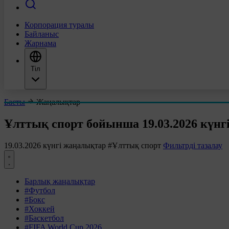
Корпорация туралы
Байланыс
Жарнама
Тіл
Басты
Жаңалықтар
Ұлттық спорт бойынша 19.03.2026 күнг
19.03.2026 күнгі жаңалықтар
#Ұлттық спорт
Фильтрді тазалау
Барлық жаңалықтар
#Футбол
#Бокс
#Хоккей
#Баскетбол
#FIFA World Cup 2026