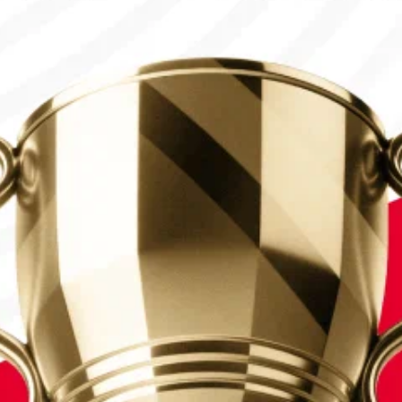
сы шықты
лды