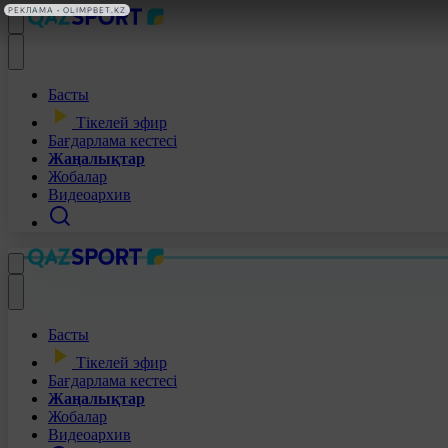
РЕКЛАМА • OLIMPBET.KZ
Басты
Тікелей эфир
Бағдарлама кестесі
Жаңалықтар
Жобалар
Видеоархив
Басты
Тікелей эфир
Бағдарлама кестесі
Жаңалықтар
Жобалар
Видеоархив