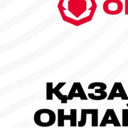
26
27
28
1
2
3
4
5
6
7
8
9
10
11
12
13
14
15
16
17
18
19
20
21
22
23
24
25
26
27
28
29
30
31
1
2
3
4
5
Танымал жаңалықтар
#Футбол
#FIFA World Cup 2026
Испания - Аргентина: Тікелей эфир!
19.07.2026, 09:00
#Футбол
#FIFA World Cup 2026
Франция - Испания: Тікелей эфир!
14.07.2026, 14:00
#Футбол
Франция құрамасы бапкерімен бірге логотипін де жаңартты