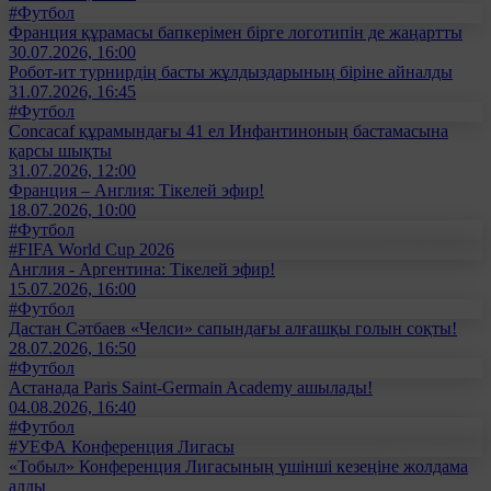
#Футбол
Франция құрамасы бапкерімен бірге логотипін де жаңартты
30.07.2026, 16:00
Робот-ит турнирдің басты жұлдыздарының біріне айналды
31.07.2026, 16:45
#Футбол
Concacaf құрамындағы 41 ел Инфантиноның бастамасына
қарсы шықты
31.07.2026, 12:00
Франция – Англия: Тікелей эфир!
18.07.2026, 10:00
#Футбол
#FIFA World Cup 2026
Англия - Аргентина: Тікелей эфир!
15.07.2026, 16:00
#Футбол
Дастан Сәтбаев «Челси» сапындағы алғашқы голын соқты!
28.07.2026, 16:50
#Футбол
Астанада Paris Saint-Germain Academy ашылады!
04.08.2026, 16:40
#Футбол
#УЕФА Конференция Лигасы
«Тобыл» Конференция Лигасының үшінші кезеңіне жолдама
алды