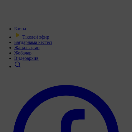
Басты
Тікелей эфир
Бағдарлама кестесі
Жаңалықтар
Жобалар
Видеоархив