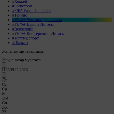
#Хоккей
#Баскетбол
#FIFA World Cup 2026
#Теннис
#УЕФА Чемпиондар лигасы
#УЕФА Еуропа Лигасы
#Велоспорт
#УЕФА Конференция Лигасы
#Ұлттық спорт
#Шахмат
Жаңалықтар табылмады
Жаңалықтар мұрағаты
НАУРЫЗ 2026
Дс
Сс
Ср
Бс
Жм
Сн
Жк
23