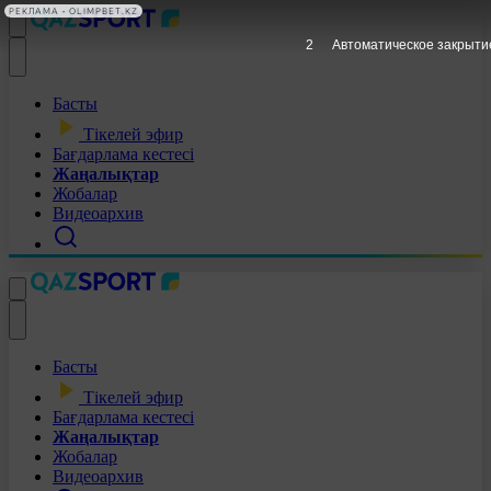
РЕКЛАМА • OLIMPBET.KZ
1
Автоматическое закрыти
Басты
Тікелей эфир
Бағдарлама кестесі
Жаңалықтар
Жобалар
Видеоархив
Басты
Тікелей эфир
Бағдарлама кестесі
Жаңалықтар
Жобалар
Видеоархив