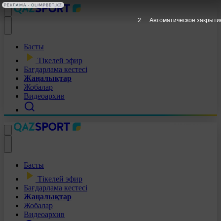
РЕКЛАМА • OLIMPBET.KZ
1
Автоматическое закрыти
Басты
Тікелей эфир
Бағдарлама кестесі
Жаңалықтар
Жобалар
Видеоархив
Басты
Тікелей эфир
Бағдарлама кестесі
Жаңалықтар
Жобалар
Видеоархив