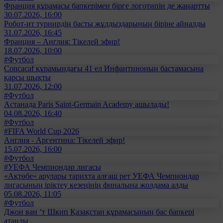
Франция құрамасы бапкерімен бірге логотипін де жаңартты
30.07.2026, 16:00
Робот-ит турнирдің басты жұлдыздарының біріне айналды
31.07.2026, 16:45
Франция – Англия: Тікелей эфир!
18.07.2026, 10:00
#Футбол
Concacaf құрамындағы 41 ел Инфантиноның бастамасына
қарсы шықты
31.07.2026, 12:00
#Футбол
Астанада Paris Saint-Germain Academy ашылады!
04.08.2026, 16:40
#Футбол
#FIFA World Cup 2026
Англия - Аргентина: Тікелей эфир!
15.07.2026, 16:00
#Футбол
#УЕФА Чемпиондар лигасы
«Ақтөбе» арулары тарихта алғаш рет УЕФА Чемпиондар
лигасының іріктеу кезеңінің финалына жолдама алды
05.08.2026, 11:05
#Футбол
Джон ван ’т Шкип Қазақстан құрамасының бас бапкері
атанды