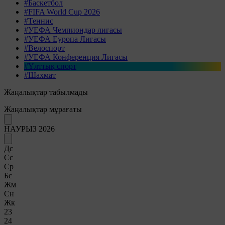
#Баскетбол
#FIFA World Cup 2026
#Теннис
#УЕФА Чемпиондар лигасы
#УЕФА Еуропа Лигасы
#Велоспорт
#УЕФА Конференция Лигасы
#Ұлттық спорт
#Шахмат
Жаңалықтар табылмады
Жаңалықтар мұрағаты
НАУРЫЗ 2026
Дс
Сс
Ср
Бс
Жм
Сн
Жк
23
24